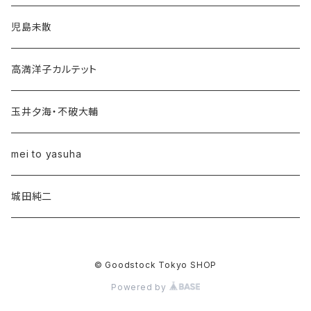
なぎら健壱
児島未散
高田渡
高満洋子カルテット
中川五郎
玉井夕海・不破大輔
早川義夫
mei to yasuha
佐渡山豊
城田純二
中山ラビ
© Goodstock Tokyo SHOP
三上寛
Powered by