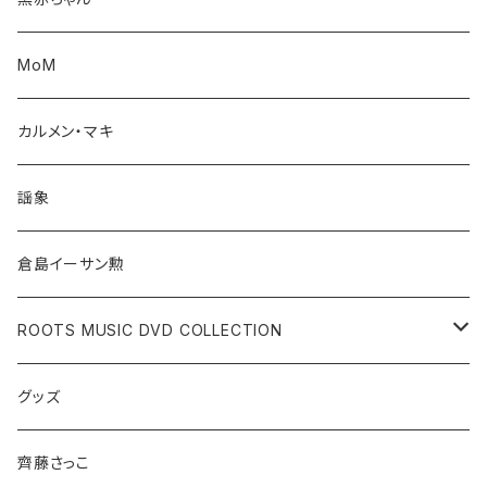
MoM
カルメン・マキ
謡象
倉島イーサン勲
ROOTS MUSIC DVD COLLECTION
遠藤賢司
グッズ
頭脳警察
齊藤さっこ