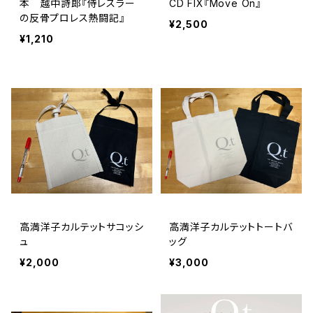
本 越中詩郎『侍レスラー
CD FIX『Move On』
の反骨プロレス熱闘記』
¥2,500
¥1,210
高満洋子カルテットサコッシ
高満洋子カルテットトートバ
ュ
ッグ
¥2,000
¥3,000