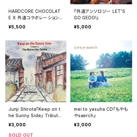
HARDCORE CHOCOLAT
『外道アンソロジー LET’S
E X 外道コラボレーションT
GO GEDO!』
シャツ
¥5,500
¥5,000
Junji Shirota『Keep on t
mei to yasuha CD『もやも
he Sunny Side』 Tribute
やsaerch』
to The Natarsher Seven
¥3,000
¥3,000
城田純二「ザ・ナターシャ
ー・セブン」を歌う
SOLD OUT