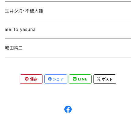
中川五郎
玉井夕海・不破大輔
早川義夫
mei to yasuha
佐渡山豊
城田純二
中山ラビ
保存
シェア
LINE
ポスト
三上寛
遠藤ミチロウ
源天 with YooSee