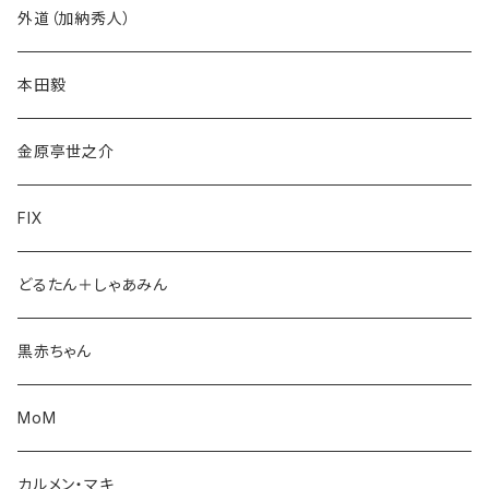
外道（加納秀人）
本田毅
金原亭世之介
FIX
どるたん＋しゃあみん
黒赤ちゃん
MoM
カルメン・マキ