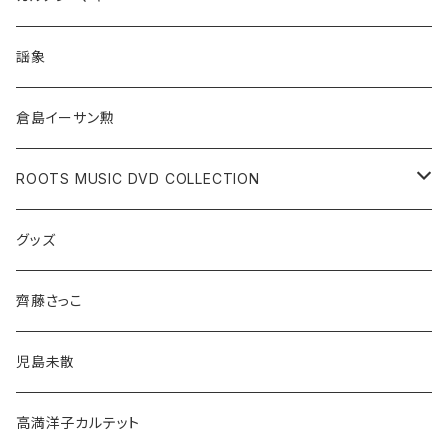
謡象
倉島イーサン勲
ROOTS MUSIC DVD COLLECTION
遠藤賢司
グッズ
頭脳警察
齊藤さっこ
なぎら健壱
児島未散
高田渡
高満洋子カルテット